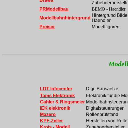
Brawa
Zubehoerherstell
PRModellbau
BEMO - Haendler
Hintergrund Bilder
Modellbahnhintergrund
Haendler
Preiser
Modellfiguren
Modell
LDT Infocenter
Digi. Bausaetze
Tams Elektronik
Elektronik für die M
Gahler & Ringsmeier
Modellbahnsteuerun
IEK elektronik
Digitalsteuerungen
Mazero
Rollenprüfstand
KPF-Zeller
Herstellen von Rolle
Krois - Modell
Zubehoerhersteller